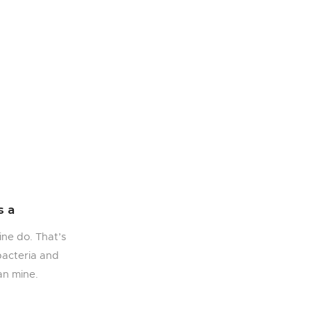
s a
ne do. That’s
 bacteria and
han mine.